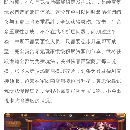
防均衡，推图与竞技场都能稳定发挥战力，是纯零氪
玩家首选的蜀国体系。这套阵容可以同时激活桃园结
义与五虎上将双重羁绊，全队获得减伤、攻击、生命
多重属性加成，不存在武将断层问题，前期过渡平
稳，中期不需要更换人员，只需要稳步升星即可成
型，完全契合零氪玩家缓慢积累资源的节奏。武将获
取渠道全部为免费玩法，关羽依靠声望商店每日兑
换，张飞从竞技场商店换取碎片，刘备为登录福利直
接领取，赵云在军团商店积攒道具升星，黄忠依靠试
炼玩法慢慢集齐，全程不需要消耗元宝抽将，不会出
现卡武将进度的情况。