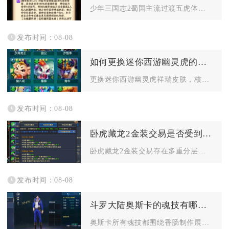
少年三国志2蜀国主流过渡五虎体系、红将无金阵容，最适配零氪白...
发布时间：08-08
如何更换迷你西游幽灵虎的祥瑞皮肤
更换迷你西游幽灵虎祥瑞皮肤，核心流程为先解锁祥瑞幻化界面、选...
发布时间：08-08
卧虎藏龙2金装交易是否受到限制
卧虎藏龙2金装交易存在多重分层限制，金装能否流通完全由装备绑...
发布时间：08-08
斗罗大陆奥斯卡的魂技有哪些特点
奥斯卡所有魂技都围绕香肠制作展开，整体以团队续航、属性增幅、...