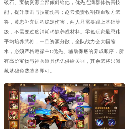
破石、宝物资源全部倾斜给他，优先点满群体伤害技
能，提升暴击与技能伤害；赵云负责收割残血敌方武
将，黄忠补充远程稳定伤害，两人只需要跟上基础等
级，不需要过度消耗稀缺养成材料。零氪玩家最忌讳
平均培养武将，一旦资源分散，全队战力会大幅缩
水，必须严格遵循主C优先、辅助保底的养成顺序，所
有高阶宝物与神兵道具优先供给关羽，其余武将只佩
戴基础免费装备即可。