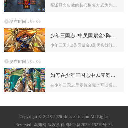
帮派经文失效的核心恢复方式为先补足帮派经文阁维护所需的帮派经...
发布时间：08-06
少年三国志2中吴国紫金3阵容怎么打
少年三国志2吴国紫金3最优实战阵容为太史慈、孙鲁班、鲁肃、周...
发布时间：08-06
如何在少年三国志中以零氪金的方式组建强力的阵容
在少年三国志里零氪金完全可以搭建高强度成型阵容，核心思路锁定...
Copyright © 2018-2026 shdaozhis.com All Rights
Reserved. 岛知网 版权所有
鄂ICP备2022013279号-54