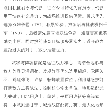
点囤积征召令与幻影，征召令可转化为官员令，幻影
用于快速补充兵力，为战场推进提供保障。模式优先
选择双雄争霸（1V1）积累经验，熟练后再挑战横扫千
军（1V3），后者需先赢两场双雄争霸，难度更高但奖
励更丰厚。同时提前侦查目标服务器实力，避开战力
差距过大的对手，减少推进阻力。
武将与阵容搭配是远征战力核心，需结合地形与
敌方阵容灵活调整。常规阵容优先选用貂蝉、觉醒关
羽、觉醒张飞、许褚，貂蝉放置首位，利用魅惑技能
打断敌方主将战法，控制核心输出单位。地形适配尤
为关键，山地用典韦、魏延，平原用许褚等高统武
将，水域则选甘宁，城池战搭配黄月英，最大化地形