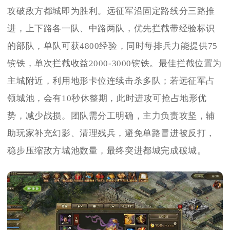
攻破敌方都城即为胜利。远征军沿固定路线分三路推
进，上下路各一队、中路两队，优先拦截带经验标识
的部队，单队可获4800经验，同时每排兵力能提供75
镔铁，单次拦截收益2000-3000镔铁。最佳拦截位置为
主城附近，利用地形卡位连续击杀多队；若远征军占
领城池，会有10秒休整期，此时进攻可抢占地形优
势，减少战损。团队需分工明确，主力负责攻坚，辅
助玩家补充幻影、清理残兵，避免单路冒进被反打，
稳步压缩敌方城池数量，最终突进都城完成破城。