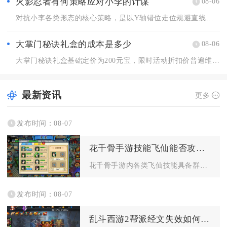
火影忍者有何策略应对小李的计谋
08-06
对抗小李各类形态的核心策略，是以Y轴错位走位规避直线突进，搭...
大掌门秘诀礼盒的成本是多少
08-06
大掌门秘诀礼盒基础定价为200元宝，限时活动折扣价普遍维持6...
最新资讯
更多
发布时间：08-07
花千骨手游技能飞仙能否攻击多个敌人
花千骨手游内各类飞仙技能具备群体攻击能力，多数坐骑、灵宠解锁...
发布时间：08-07
乱斗西游2帮派经文失效如何恢复