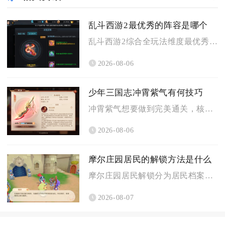
乱斗西游2最优秀的阵容是哪个
乱斗西游2综合全玩法维度最优秀的阵容为蛟魔王搭配魍魉与牛头马...
2026-08-06
少年三国志冲霄紫气有何技巧
冲霄紫气想要做到完美通关，核心技巧就是严格遵循拆帐篷、破机关...
2026-08-06
摩尔庄园居民的解锁方法是什么
摩尔庄园居民解锁分为居民档案图鉴点亮与家园来访解锁两大核心途...
2026-08-07