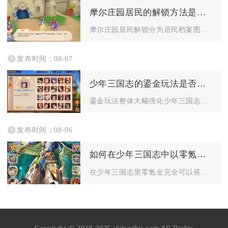
摩尔庄园居民的解锁方法是什么
摩尔庄园居民解锁分为居民档案图鉴点亮与家园来访解锁两大核心途...
发布时间：08-07
少年三国志的鎏金玩法是否对游戏内的社交互动有影响
鎏金玩法整体大幅强化少年三国志全维度社交互动，既加深军团内部...
发布时间：08-06
如何在少年三国志中以零氪金的方式组建强力的阵容
在少年三国志里零氪金完全可以搭建高强度成型阵容，核心思路锁定...
Copyright © 2018-2026 shdaozhis.com All Rights