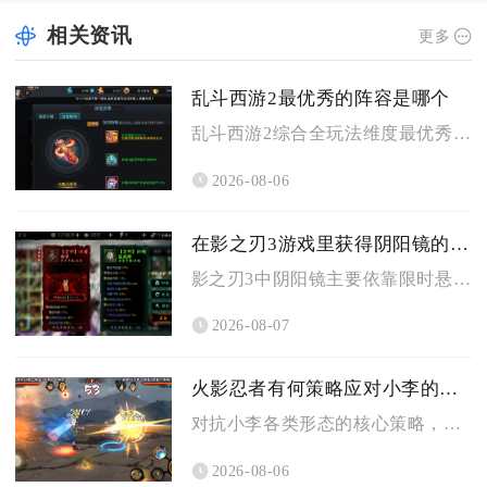
相关资讯
更多
乱斗西游2最优秀的阵容是哪个
乱斗西游2综合全玩法维度最优秀的阵容为蛟魔王搭配魍魉与牛头马...
2026-08-06
在影之刃3游戏里获得阴阳镜的方法是什么
影之刃3中阴阳镜主要依靠限时悬赏副本无名道观产出破碎镜华碎片...
2026-08-07
火影忍者有何策略应对小李的计谋
对抗小李各类形态的核心策略，是以Y轴错位走位规避直线突进，搭...
2026-08-06