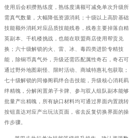
使用后会积攒熟练度，熟练度满额可减免单次升级所
需真气数量，大幅降低资源消耗；十级以上高阶基础
技能额外消耗对应品质技能残卷，残卷主要掉落自精
英副本、千机楼挑战，也能在联盟商店使用帮贡兑
换；六十级解锁的火、雷、冰、毒四类进阶专精技
能，除铜币真气外，升级还需匹配属性奇石，奇石可
通过野外地图刷怪、限时活动、商城特惠礼包获取；
七十级解锁的同修阁羁绊合击技能，升级核心消耗羁
绊精魄，分解闲置弟子卡牌、参与双人组队副本能够
批量产出精魄，所有缺口材料均可通过界面内置跳转
按钮直达对应产出玩法页面，省去反复切换界面的操
作步骤。