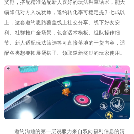
奖励，搭配精准适配新人喜好的玩法种草话术，能大
幅降低对方入坑犹豫，邀约转化率可稳定提升七成以
上，这套邀约思路覆盖线上社交分享、线下好友安
利、社群推广全场景，包含话术模板、组队操作细
节、新人适配玩法筛选等可直接落地的干货内容，适
配各类想要拓展蛋搭子、领取邀新奖励的玩家使用。
邀约沟通的第一层说服力来自双向福利信息的清