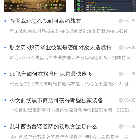
帝国战纪怎么找到可靠的战友
08-09
帝国战纪寻找可靠战友的核心思路是以活跃联盟为核心载体，结合游...
影之刃3炽刃毕业技能是否能对敌人造成持续伤害
08-08
影之刃3炽刃成型后的毕业技能完全可以稳定对敌人施加持续伤害，...
qq飞车如何在拐弯时保持最快速度
08-09
想要在QQ飞车拐弯时维持最高车速，核心在于遵循外-内-外贴弯...
少女前线黑市商店可获得哪些独家装备
08-09
少女前线黑市商店可兑换的独家装备包含BM59重管、SIG51...
乱斗西游普贤菩萨的获取方法是什么
08-09
乱斗西游中普贤菩萨主要依靠华夏谣限时活动兑换整卡，其次可以通...