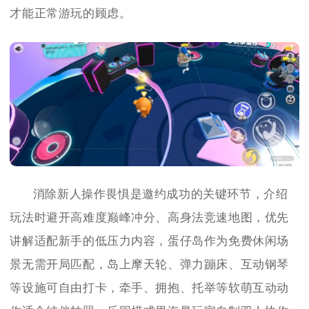
才能正常游玩的顾虑。
消除新人操作畏惧是邀约成功的关键环节，介绍
玩法时避开高难度巅峰冲分、高身法竞速地图，优先
讲解适配新手的低压力内容，蛋仔岛作为免费休闲场
景无需开局匹配，岛上摩天轮、弹力蹦床、互动钢琴
等设施可自由打卡，牵手、拥抱、托举等软萌互动动