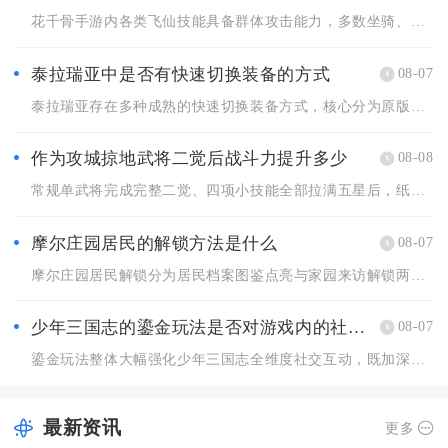
花千骨手游内各类飞仙技能具备群体攻击能力，多数坐骑、灵宠解锁...
泰拉瑞亚中是否有快速切换装备的方式
08-07
泰拉瑞亚存在多种成熟的快速切换装备方式，核心分为原版内置套装...
作为攻城掠地武将二觉后战斗力提升多少
08-08
常规单武将完成完整二觉、四项小技能全部拉满五星后，纸面综合战...
摩尔庄园居民的解锁方法是什么
08-07
摩尔庄园居民解锁分为居民档案图鉴点亮与家园来访解锁两大核心途...
少年三国志的鎏金玩法是否对游戏内的社交互动有影响
08-07
鎏金玩法整体大幅强化少年三国志全维度社交互动，既加深军团内部...
最新资讯
更多