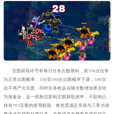
宝图获取环节有每日任务次数限制，前350次任务
为正常出图概率，350至500次出图概率下调，500次
后不再产出宝图，同时任务收益会随次数增加逐步转
为储备金，这一机制仅影响宝图获取效率，不影响已
持有703宝图的使用权限。角色需满足等级与三界功绩