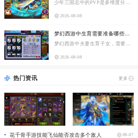
少年三国志中的PVP是多维度分层的玩家实时异步卡牌策略对战类...
2026-08-08
梦幻西游中生育需要准备哪些条件
梦幻西游中夫妻生育子女，需要备好专属房屋、达标角色等级与夫妻...
2026-08-08
热门资讯
更多
花千骨手游技能飞仙能否攻击多个敌人
08-07