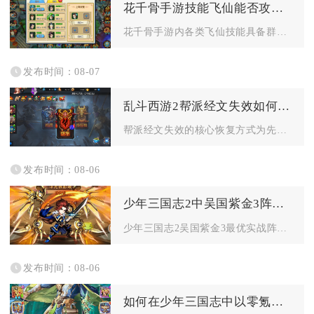
花千骨手游技能飞仙能否攻击多个敌人
花千骨手游内各类飞仙技能具备群体攻击能力，多数坐骑、灵宠解锁...
发布时间：08-07
乱斗西游2帮派经文失效如何恢复
帮派经文失效的核心恢复方式为先补足帮派经文阁维护所需的帮派经...
发布时间：08-06
少年三国志2中吴国紫金3阵容怎么打
少年三国志2吴国紫金3最优实战阵容为太史慈、孙鲁班、鲁肃、周...
发布时间：08-06
如何在少年三国志中以零氪金的方式组建强力的阵容