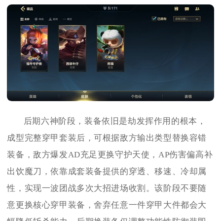
后期六神阶段，装备依旧是劫发挥作用的根本，
成型完整穿甲套装后，可根据敌方输出类型替换容错
装备，敌方爆发AD充足更换守护天使，AP伤害偏高补
出饮魔刀，依靠成套装备提供的穿透、移速、冷却属
性，实现一波团战多次大招进场收割。该阶段不要随
意更换核心穿甲装备，舍弃任意一件穿甲大件都会大