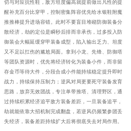
切与对应抗性鞋，敌方坦度偏高就提前做出凡性的提
醒补充百分比穿甲，控制密集阵容优先给水银鞋附魔
推推棒提升进场容错。此时不要盲目堆砌防御装备分
散经济，劫的定位是瞬秒后排而非承伤，过多投入防
御装会大幅延缓穿甲装备成型，陷入输出乏力、坦度
又不足以扛伤的尴尬局面。拿到小龙、先锋、防御塔
等团队资源时，优先将经济转化为装备小件，而非留
存金币等待大件，分段合成小件能持续稳定提升即时
战力，持续保持压制力；逆风对局更要死守装备发育
思路，放弃无效团战，专注单带推塔、清理野区，通
过持续积累经济追平敌方装备差距，一旦装备追平，
劫就能依靠大招机制完成翻盘，若逆风仍频繁参团丢
失经济，装备差距持续扩大后将彻底失去对局作用。