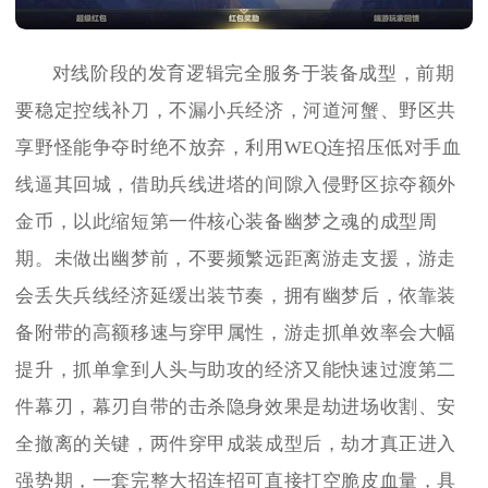
对线阶段的发育逻辑完全服务于装备成型，前期
要稳定控线补刀，不漏小兵经济，河道河蟹、野区共
享野怪能争夺时绝不放弃，利用WEQ连招压低对手血
线逼其回城，借助兵线进塔的间隙入侵野区掠夺额外
金币，以此缩短第一件核心装备幽梦之魂的成型周
期。未做出幽梦前，不要频繁远距离游走支援，游走
会丢失兵线经济延缓出装节奏，拥有幽梦后，依靠装
备附带的高额移速与穿甲属性，游走抓单效率会大幅
提升，抓单拿到人头与助攻的经济又能快速过渡第二
件幕刃，幕刃自带的击杀隐身效果是劫进场收割、安
全撤离的关键，两件穿甲成装成型后，劫才真正进入
强势期，一套完整大招连招可直接打空脆皮血量，具