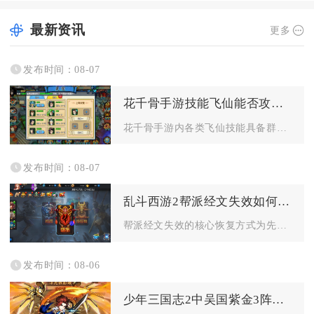
最新资讯
更多
发布时间：08-07
花千骨手游技能飞仙能否攻击多个敌人
花千骨手游内各类飞仙技能具备群体攻击能力，多数坐骑、灵宠解锁...
发布时间：08-07
乱斗西游2帮派经文失效如何恢复
帮派经文失效的核心恢复方式为先补足帮派经文阁维护所需的帮派经...
发布时间：08-06
少年三国志2中吴国紫金3阵容怎么打