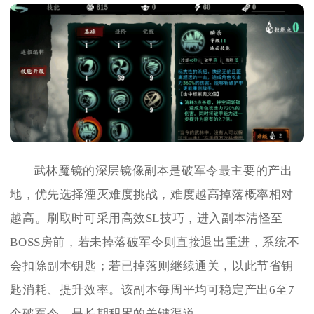
武林魔镜的深层镜像副本是破军令最主要的产出
地，优先选择湮灭难度挑战，难度越高掉落概率相对
越高。刷取时可采用高效SL技巧，进入副本清怪至
BOSS房前，若未掉落破军令则直接退出重进，系统不
会扣除副本钥匙；若已掉落则继续通关，以此节省钥
匙消耗、提升效率。该副本每周平均可稳定产出6至7
个破军令，是长期积累的关键渠道。