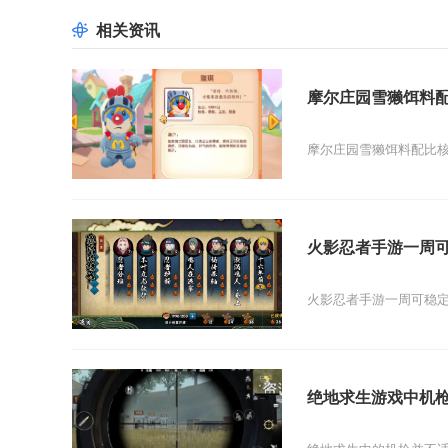
相关资讯
摩尔庄园雪獭饵料
摩尔庄园雪獭饵料配比核
火影忍者手游一周
火影忍者手游一周可稳定获
绝地求生游戏中机