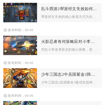
乱斗西游2帮派经文失效如何恢复
帮派经文失效的核心恢复方式为先补足帮派经文阁维护所需的帮派经...
发布时间：08-06
火影忍者有何策略应对小李的计谋
对抗小李各类形态的核心策略，是以Y轴错位走位规避直线突进，搭...
发布时间：08-06
少年三国志2中吴国紫金3阵容怎么打
少年三国志2吴国紫金3最优实战阵容为太史慈、孙鲁班、鲁肃、周...
发布时间：08-06