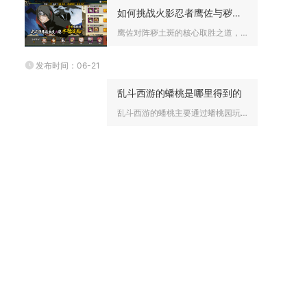
如何挑战火影忍者鹰佐与秽土斑之间的对决
鹰佐对阵秽土斑的核心取胜之道，在于用无敌帧与组合技破解其远程...
发布时间：06-21
乱斗西游的蟠桃是哪里得到的
乱斗西游的蟠桃主要通过蟠桃园玩法、蟠桃训练师活动、修罗血战商...