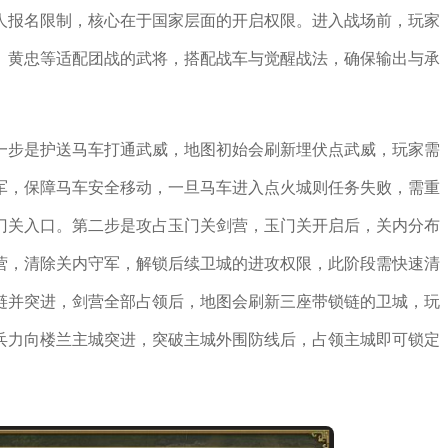
人报名限制，核心在于国家层面的开启权限。进入战场前，玩家
、黄忠等适配团战的武将，搭配战车与觉醒战法，确保输出与承
一步是护送马车打通武威，地图初始会刷新埋伏点武威，玩家需
军，保障马车安全移动，一旦马车进入点火城则任务失败，需重
门关入口。第二步是攻占玉门关剑营，玉门关开启后，关内分布
营，清除关内守军，解锁后续卫城的进攻权限，此阶段需快速清
链并突进，剑营全部占领后，地图会刷新三座带锁链的卫城，玩
兵力向楼兰主城突进，突破主城外围防线后，占领主城即可锁定