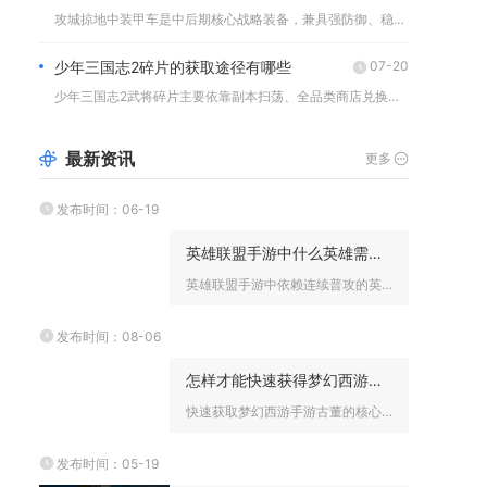
攻城掠地中装甲车是中后期核心战略装备，兼具强防御、稳定火力与...
少年三国志2碎片的获取途径有哪些
07-20
少年三国志2武将碎片主要依靠副本扫荡、全品类商店兑换、招将招...
最新资讯
更多
发布时间：06-19
英雄联盟手游中什么英雄需要依赖连续普攻
英雄联盟手游中依赖连续普攻的英雄，核心是普攻触发被动、技能增...
发布时间：08-06
怎样才能快速获得梦幻西游手游的古董
快速获取梦幻西游手游古董的核心是优先提升考古等级、低成本获取...
发布时间：05-19