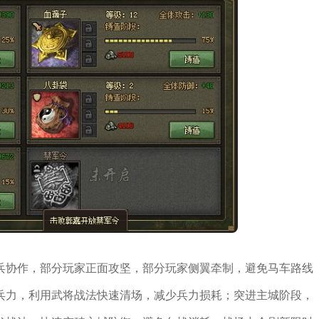
兵协作，部分玩家正面攻坚，部分玩家侧翼牵制，避免马车路线
兵力，利用武将战法快速清场，减少兵力损耗；突进主城阶段，