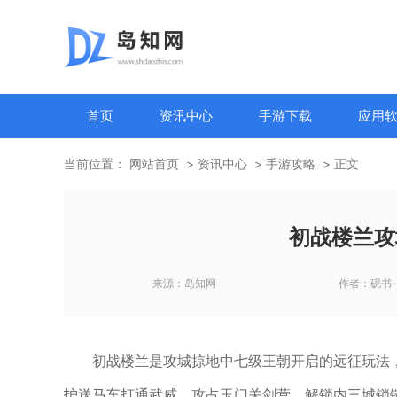
首页
资讯中心
手游下载
应用
当前位置：
网站首页
资讯中心
手游攻略
正文
初战楼兰攻
来源：
岛知网
作者：
砚书
初战楼兰是攻城掠地中七级王朝开启的远征玩法
护送马车打通武威、攻占玉门关剑营、解锁内三城锁