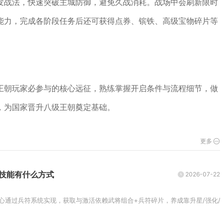
发战法，快速突破主城防御，避免久战消耗。战场中会刷新限时
能力，完成各阶段任务后还可获得点券、镔铁、高级宝物碎片等
王朝玩家必参与的核心远征，熟练掌握开启条件与流程细节，做
，为国家晋升八级王朝奠定基础。
更多
技能有什么方式
2026-07-22
心通过兵符系统实现，获取与激活依赖武将组合+兵符碎片，养成靠升星/强化/刻