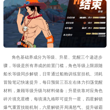
角色基础养成分为等级、升星、觉醒三个递进步
骤，等级是所有养成的前置门槛，角色等级上限跟随
船长等级同步解锁，日常通过船舱训练室挂机、消耗
冒险笔记快速提升，每日预留三百左右体力扫荡觉醒
材料，兼顾等级升级与材料储备；升星依靠对应角色
碎片填充星槽，每填满九格即可提升一星，四星解锁
爆气重置技能机制，六星解锁开局满怒气、提升破霸