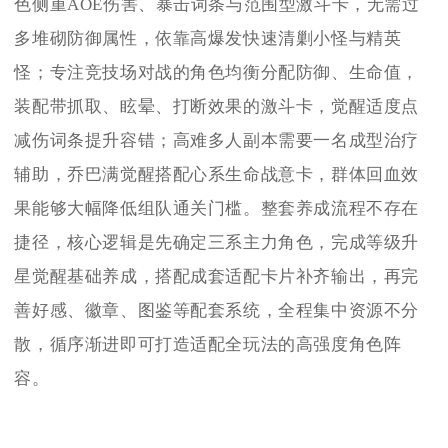
色侧重AOE伤害、暴击词条与范围型激斗卡，无需过
多堆砌防御属性，依靠高爆发快速清剿小怪与精英
怪；专注竞技场对战的角色均衡分配防御、生命值，
装配带抓取、眩晕、打断效果的激斗卡，觉醒适度点
减伤词条提升容错；高难多人副本需要一名成型治疗
辅助，乔巴满觉醒搭配心系生命战意卡，群体回血效
果能够大幅降低组队通关门槛。整套养成流程不存在
捷径，核心逻辑是先确定三系主力角色，完成等级升
星觉醒基础养成，搭配成套适配卡片补齐输出，再完
善好感、徽章、图鉴等配套系统，全程集中资源不分
散，循序渐进即可打造适配全玩法的高强度角色阵
容。