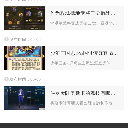
作为攻城掠地武将二觉后战斗力提升多少
常规单武将完成完整二觉、四项小技能全部拉满五星后，纸面综合战...
发布时间：08-08
少年三国志2蜀国过渡阵容适合哪些平民玩家
少年三国志2蜀国主流过渡五虎体系、红将无金阵容，最适配零氪白...
发布时间：08-08
斗罗大陆奥斯卡的魂技有哪些特点
奥斯卡所有魂技都围绕香肠制作展开，整体以团队续航、属性增幅、...