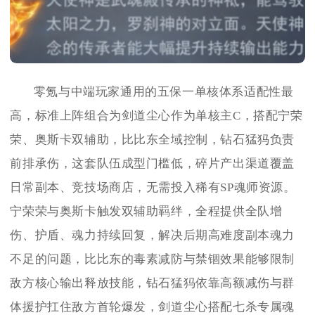
零氪与中端玩家通用的五保一单核体系适配性最
高，标准上阵组合为剑道尘心作为单核主C，搭配宁荣
荣、奥斯卡双辅助，比比东全域控制，钻石猛犸负责
前排承伤，这套队伍成型门槛低，碎片产出渠道覆盖
日常副本、竞技场商店，无需投入稀有SP魂师资源。
宁荣荣与奥斯卡触发双辅助羁绊，全程提供全队增
伤、护盾、魂力持续回复，解决后期高难度副本魂力
不足的问题，比比东的毒素减防与禁锢效果能够限制
敌方核心输出释放技能，钻石猛犸依靠高额减伤与群
体援护扛住敌方首轮爆发，剑道尘心搭配七杀专属魂