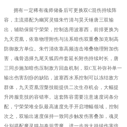
拥有一定稀有魂师储备后可更换双C混伤持续阵
容，主流搭配为幽冥灵猫朱竹清与昊天锤唐三双输
出，辅助保留宁荣荣，控制选用波塞西，前排更换为
九天霓凰，依靠物理附伤与法系暗伤双重叠加克制高
防御敌方单位。朱竹清依靠高频连击堆叠物理附加伤
害，魂骨选择九尾天狐四件套延长附伤持续时长，唐
三同步施加暗伤压制敌方回血机制，双C互补弥补单一
输出伤害刮痧的缺陷，波塞西水系控制可以冻结敌方
群体，九天霓凰涅槃技能提供二次生存机会，大幅提
升跨服竞技的容错率。这套阵容需要注意速度词条分
配，宁荣荣堆全队最高速度先手开启增幅领域，控制
次之，双输出速度保持一致同步触发伤害叠加，魂灵
分别搭配魔灵猫与泰坦雪魔，进一步放大持续伤害倍