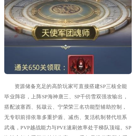
资源储备充足的高阶玩家可直接搭建SP三核全能
毕业阵容，上阵SP海神唐三、SP千仞雪双强攻输出，
搭配波塞西、拓跋云、宁荣荣三名功能型辅助控制，
无专职前排依靠多重护盾、减伤、复活机制替代坦系
武魂，PVP越战能力与PVE速刷效率处于梯队顶端。SP