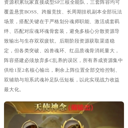
资源积累玩家直接成型SP三核全能队，三套阵容均可
覆盖悬赏BOSS、跨服竞技、长周期挂机副本全部玩法
场景，搭配关键在于严格划分魂师职能、激活成套羁
绊、匹配对应魂环魂骨套装，避免多核心分散资源导
致输出与生存双双疲软。后期阶段资源获取渠道稳
定，但各类突破、凶兽魂环、红品质魂骨消耗量大，
阵容搭建必须放弃多C乱养的误区，所有养成资源集中
供给1至2名核心输出，剩余上阵位置全部交给控制、
双辅助与坦系武魂补足队伍短板，以此实现战力收益
最大化。