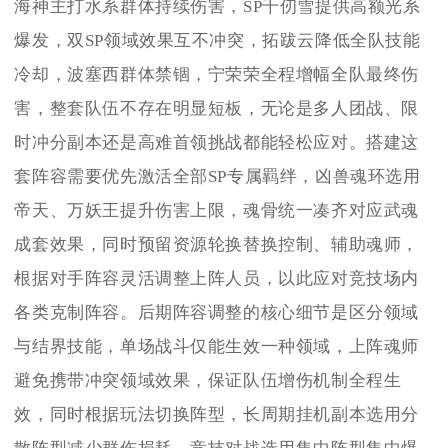
海神主打水系群体持续伤害，SP千仞雪提供高额光系
爆发，双SP领域效果互不冲突，拓跋云降低全队技能
冷却，波塞西群体禁锢，宁荣荣全程增幅全队最终伤
害，整套队伍不存在明显短板，无论是多人团战、限
时冲分副本还是高难首领挑战都能轻松应对。搭建这
套阵容需要优先激活全部SP专属羁绊，凶兽魂环选用
帝天、万妖王提升伤害上限，魂骨统一凑齐对应武魂
成套效果，同时预留资源轮换替换控制、辅助魂师，
根据对手阵容灵活调整上阵人员，以此应对竞技场内
各类克制阵容。后期阵容调整的核心细节是区分领域
与结界技能，单场战斗仅能生效一种领域，上阵魂师
避免携带冲突领域效果，保证队伍增伤机制全程生
效，同时根据玩法切换阵型，长周期挂机副本选用分