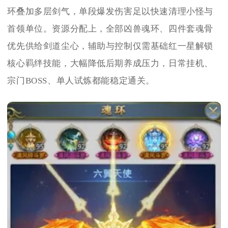
环叠加多层剑气，单段爆发伤害足以快速清理小怪与
首领单位。资源分配上，全部凶兽魂环、四件套魂骨
优先供给剑道尘心，辅助与控制仅需基础红一星解锁
核心羁绊技能，大幅降低后期养成压力，日常挂机、
宗门BOSS、单人试炼都能稳定通关。