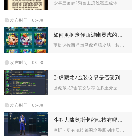
少年三国志2蜀国主流过渡五虎体系、红将无金阵容，最适配零氪白...
发布时间：08-08
如何更换迷你西游幽灵虎的祥瑞皮肤
更换迷你西游幽灵虎祥瑞皮肤，核心流程为先解锁祥瑞幻化界面、选...
发布时间：08-08
卧虎藏龙2金装交易是否受到限制
卧虎藏龙2金装交易存在多重分层限制，金装能否流通完全由装备绑...
发布时间：08-08
斗罗大陆奥斯卡的魂技有哪些特点
奥斯卡所有魂技都围绕香肠制作展开，整体以团队续航、属性增幅、...