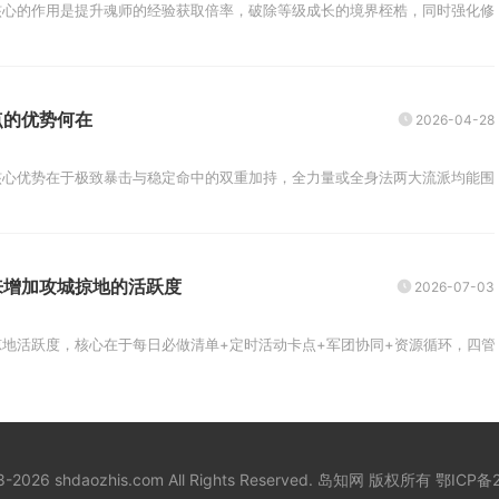
心的作用是提升魂师的经验获取倍率，破除等级成长的境界桎梏，同时强化修为
点的优势何在
2026-04-28
心优势在于极致暴击与稳定命中的双重加持，全力量或全身法两大流派均能围绕高
来增加攻城掠地的活跃度
2026-07-03
地活跃度，核心在于每日必做清单+定时活动卡点+军团协同+资源循环，四管齐
18-2026 shdaozhis.com All Rights Reserved. 岛知网 版权所有
鄂ICP备2