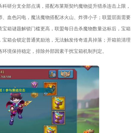
杀科研分支全部点满，搭配布莱斯契约魔物提升猎杀连击上限，
师、血色闪电，魔法魔物搭配冰火山、炸弹小子；联盟层面需要
质宝箱谜题解锁门槛更高，联盟每日击杀魔物数量达标后，宝箱
，宝箱会锁定普通奖励池，无法触发传奇道具掉落；开箱前清理
络环境保持稳定，排除外部因素干扰宝箱机制判定。