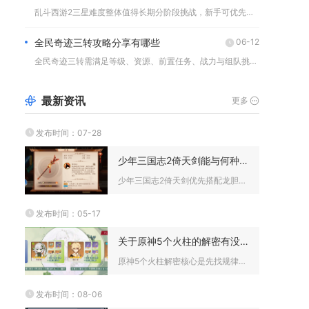
乱斗西游2三星难度整体值得长期分阶段挑战，新手可优先清理低章...
全民奇迹三转攻略分享有哪些
06-12
全民奇迹三转需满足等级、资源、前置任务、战力与组队挑战五大核...
最新资讯
更多
发布时间：07-28
少年三国志2倚天剑能与何种协战相配
少年三国志2倚天剑优先搭配龙胆亮银枪、绿绮琴、八阵图作为协战...
发布时间：05-17
关于原神5个火柱的解密有没有什么建议
原神5个火柱解密核心是先找规律、再定顺序、最后控节奏，优先处...
发布时间：08-06