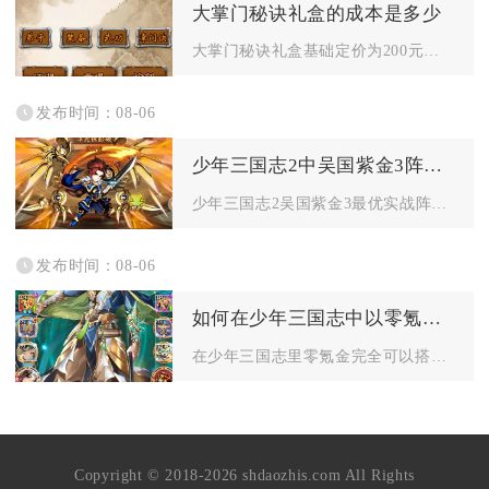
大掌门秘诀礼盒的成本是多少
大掌门秘诀礼盒基础定价为200元宝，限时活动折扣价普遍维持6...
发布时间：08-06
少年三国志2中吴国紫金3阵容怎么打
少年三国志2吴国紫金3最优实战阵容为太史慈、孙鲁班、鲁肃、周...
发布时间：08-06
如何在少年三国志中以零氪金的方式组建强力的阵容
在少年三国志里零氪金完全可以搭建高强度成型阵容，核心思路锁定...
Copyright © 2018-2026 shdaozhis.com All Rights