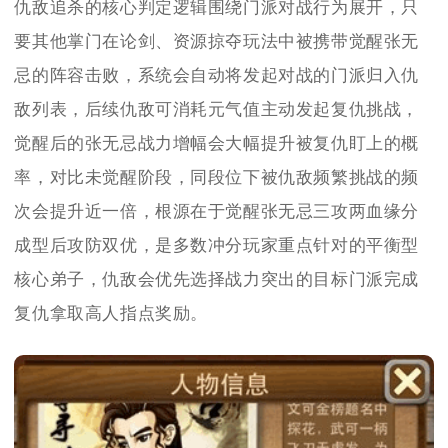
仇敌追杀的核心判定逻辑围绕门派对战行为展开，只
要其他掌门在论剑、资源掠夺玩法中被携带觉醒张无
忌的阵容击败，系统会自动将发起对战的门派归入仇
敌列表，后续仇敌可消耗元气值主动发起复仇挑战，
觉醒后的张无忌战力增幅会大幅提升被复仇盯上的概
率，对比未觉醒阶段，同段位下被仇敌频繁挑战的频
次会提升近一倍，根源在于觉醒张无忌三攻两血缘分
成型后攻防双优，是多数冲分玩家重点针对的平衡型
核心弟子，仇敌会优先选择战力突出的目标门派完成
复仇拿取高人指点奖励。