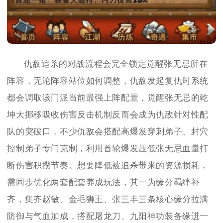
仇敌追杀的对战流程会完全锁定觉醒张无忌所在
阵容，无论阵容站位如何调整，仇敌发起复仇时系统
都会调取该门派当前最强上阵配置，觉醒张无忌的乾
坤大挪移吸收伤害反击机制反而会成为仇敌针对性配
队的突破口，不少仇敌会搭配高爆发穿刺弟子、封穴
控制弟子专门克制，利用首轮爆发压低张无忌血量打
断伤害积攒节奏。想要降低被追杀带来的资源损耗，
需同步优化两套配套养成玩法，其一为缘分羁绊补
齐，集齐赵敏、金毛狮王、张三丰三条核心缘分拉满
防御与气血加成，搭配屠龙刀、九阳神功装备缘进一