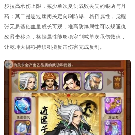
步拉高承伤上限，减少单次复仇战败丢失的银两与丹
药；其二是思过崖闭关定向刷防爆、格挡属性，觉醒
张无忌基础血量成长可观，堆高防爆属性可以规避仇
敌暴击秒杀，格挡属性能够稳定削减单次承伤数值，
让乾坤大挪移持续积攒反击伤害完成反制。