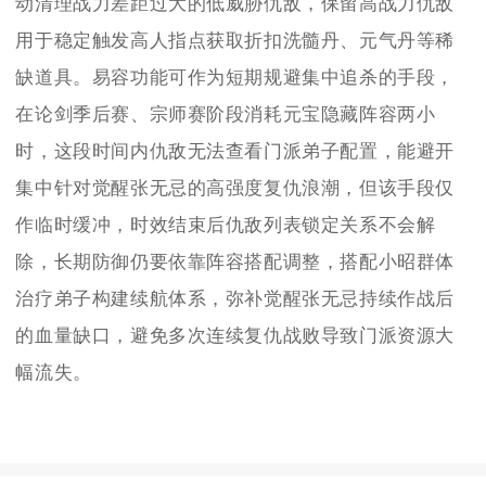
动清理战力差距过大的低威胁仇敌，保留高战力仇敌
用于稳定触发高人指点获取折扣洗髓丹、元气丹等稀
缺道具。易容功能可作为短期规避集中追杀的手段，
在论剑季后赛、宗师赛阶段消耗元宝隐藏阵容两小
时，这段时间内仇敌无法查看门派弟子配置，能避开
集中针对觉醒张无忌的高强度复仇浪潮，但该手段仅
作临时缓冲，时效结束后仇敌列表锁定关系不会解
除，长期防御仍要依靠阵容搭配调整，搭配小昭群体
治疗弟子构建续航体系，弥补觉醒张无忌持续作战后
的血量缺口，避免多次连续复仇战败导致门派资源大
幅流失。