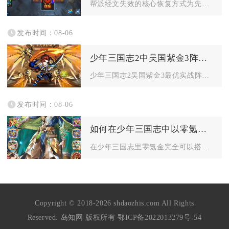
帮派经文失效的核心恢复方式为先补足帮派经文阁维护所需的帮派经...
发布时间：08-06
少年三国志2中吴国紫金3阵容怎么打
少年三国志2吴国紫金3最优实战阵容为太史慈、孙鲁班、鲁肃、周...
发布时间：08-06
如何在少年三国志中以零氪金的方式组建强力的阵容
在少年三国志里零氪金完全可以搭建高强度成型阵容，核心思路锁定...
Copyright © 2018-2026 shdaozhis.com All Rights
Reserved. 岛知网 版权所有
鄂ICP备2022013279号-54