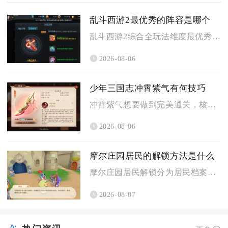
乱斗西游2最优秀的阵容是哪个
乱斗西游2综合全玩法维度最优秀的阵容为蛟魔王搭配魍魉与牛头马...
2026-08-06
少年三国志冲霄紫气有何技巧
冲霄紫气想要做到完美通关，核心技巧就是严格遵循拆帐篷、破机关...
2026-08-06
摩尔庄园居民的解锁方法是什么
摩尔庄园居民解锁分为居民档案图鉴点亮与家园来访解锁两大核心途...
2026-08-07