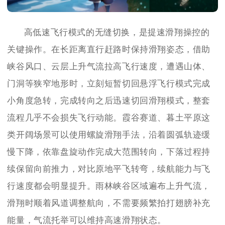
高低速飞行模式的无缝切换，是提速滑翔操控的
关键操作。在长距离直行赶路时保持滑翔姿态，借助
峡谷风口、云层上升气流拉高飞行速度，遭遇山体、
门洞等狭窄地形时，立刻短暂切回悬浮飞行模式完成
小角度急转，完成转向之后迅速切回滑翔模式，整套
流程几乎不会损失飞行动能。霞谷赛道、暮土平原这
类开阔场景可以使用螺旋滑翔手法，沿着圆弧轨迹缓
慢下降，依靠盘旋动作完成大范围转向，下落过程持
续保留向前推力，对比原地平飞转弯，续航能力与飞
行速度都会明显提升。雨林峡谷区域遍布上升气流，
滑翔时顺着风道调整航向，不需要频繁拍打翅膀补充
能量，气流托举可以维持高速滑翔状态。