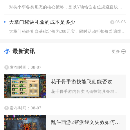
对抗小李各类形态的核心策略，是以Y轴错位走位规避直线突进，搭...
大掌门秘诀礼盒的成本是多少
08-06
大掌门秘诀礼盒基础定价为200元宝，限时活动折扣价普遍维持6...
最新资讯
更多
发布时间：08-07
花千骨手游技能飞仙能否攻击多个敌人
花千骨手游内各类飞仙技能具备群体攻击能力，多数坐骑、灵宠解锁...
发布时间：08-07
乱斗西游2帮派经文失效如何恢复