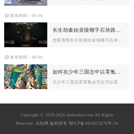
发布时间：08-06
长生劫秦始皇陵雕字石块路径图如何查阅
想要查阅长生劫秦始皇陵雕字石块路径图，先要进入秦始皇陵整体地...
发布时间：08-06
如何在少年三国志中以零氪金的方式组建强力的阵容
在少年三国志里零氪金完全可以搭建高强度成型阵容，核心思路锁定...
Copyright © 2018-2026 shdaozhis.com All Rights
Reserved. 岛知网 版权所有
鄂ICP备2022013279号-54