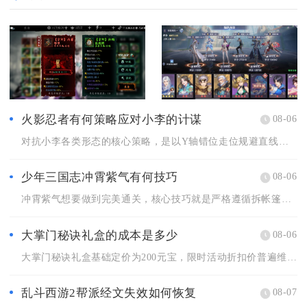
火影忍者有何策略应对小李的计谋
08-06
对抗小李各类形态的核心策略，是以Y轴错位走位规避直线突进，搭...
少年三国志冲霄紫气有何技巧
08-06
冲霄紫气想要做到完美通关，核心技巧就是严格遵循拆帐篷、破机关...
大掌门秘诀礼盒的成本是多少
08-06
大掌门秘诀礼盒基础定价为200元宝，限时活动折扣价普遍维持6...
乱斗西游2帮派经文失效如何恢复
08-07