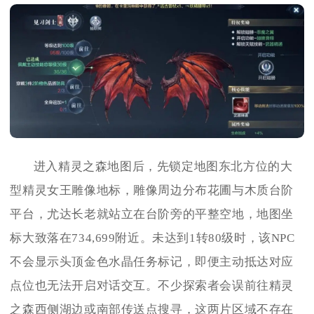
进入精灵之森地图后，先锁定地图东北方位的大
型精灵女王雕像地标，雕像周边分布花圃与木质台阶
平台，尤达长老就站立在台阶旁的平整空地，地图坐
标大致落在734,699附近。未达到1转80级时，该NPC
不会显示头顶金色水晶任务标记，即便主动抵达对应
点位也无法开启对话交互。不少探索者会误前往精灵
之森西侧湖边或南部传送点搜寻，这两片区域不存在