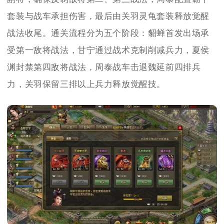
套装与战车承担伤害，最后由关羽灵龟套装释放觉醒
战法收尾。通关流程分为五个阶段：貂蝉首发出场承
受第一敌将战法，甘宁通过战术克制削减兵力，夏侯
渊封禁第四敌将战法，周泰战车击退魏延前四排兵
力，关羽保留三排以上兵力释放觉醒技。