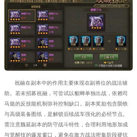
祝融在副本中的作用主要体现在副将位的战法辅
助。若未招募祝融，可尝试以貂蝉单独出战，依赖司
马懿的反技能机制弥补控制缺口。副本奖励包含陨铁
与高级装备图纸，是解锁后续战车强化的必经节点。
需注意魏延副本的防守战斗特性，合理利用地形加成
与觉醒技的爆发窗口，避免在敌方战法密集阶段硬抗