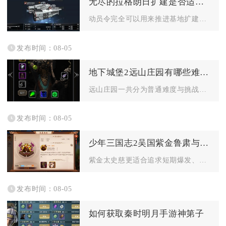
无尽的拉格朗日扩建是否适合利用动员令推进进展
动员令完全可以用来推进基地扩建进度，但需要区分使用场景、储备...
发布时间：08-05
地下城堡2远山庄园有哪些难度挑战
远山庄园一共分为普通难度与挑战难度两大梯度挑战，两类副本除敌...
发布时间：08-05
少年三国志2吴国紫金鲁肃与太史慈哪个更出色
紫金太史慈更适合追求短期爆发、快速清场的灼烧输出队伍，紫金鲁...
发布时间：08-05
如何获取秦时明月手游神第子