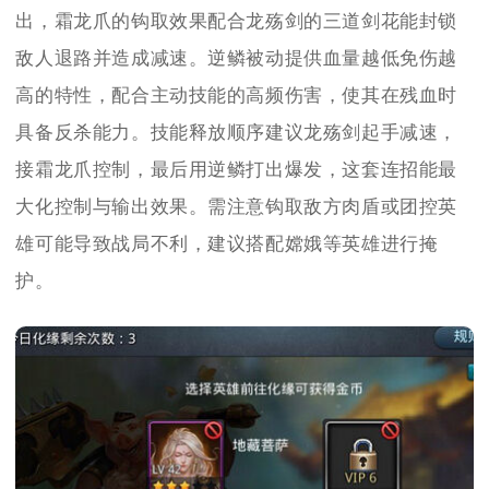
出，霜龙爪的钩取效果配合龙殇剑的三道剑花能封锁
敌人退路并造成减速。逆鳞被动提供血量越低免伤越
高的特性，配合主动技能的高频伤害，使其在残血时
具备反杀能力。技能释放顺序建议龙殇剑起手减速，
接霜龙爪控制，最后用逆鳞打出爆发，这套连招能最
大化控制与输出效果。需注意钩取敌方肉盾或团控英
雄可能导致战局不利，建议搭配嫦娥等英雄进行掩
护。