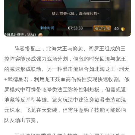
阵容搭配上，北海龙王与倏忽、阎罗王组成的三
控阵容能形成强力战场分割，倏忽的时光回溯与龙王
的减速形成联动。另一种暴击流组合如北海龙王+刑天
+武德星君，利用龙王残血高伤特性实现快速收割。修
罗模式中可携带眩晕类法宝弥补控制短板，但需规避
地藏等反弹型英雄。篝火玩法中建议穿戴暴击装如混
元珠伞、飞龙在天套装，但需注意钩子技能可能影响
队友输出节奏。