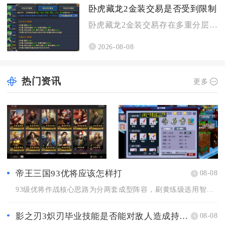
卧虎藏龙2金装交易是否受到限制
卧虎藏龙2金装交易存在多重分层限制，金装能否流通完全由装备绑...
2026-08-08
热门资讯
更多
帝王三国93优将应该怎样打
08-08
93级优将作战核心思路为分两套成型阵容，刷黄练级选用智步搭配...
影之刃3炽刃毕业技能是否能对敌人造成持续伤害
08-08