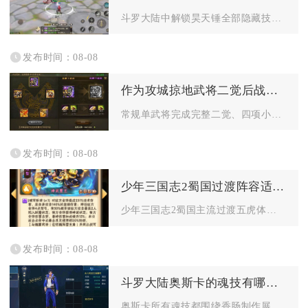
斗罗大陆中解锁昊天锤全部隐藏技能，需要集齐十万年配套魂环、完...
发布时间：08-08
作为攻城掠地武将二觉后战斗力提升多少
常规单武将完成完整二觉、四项小技能全部拉满五星后，纸面综合战...
发布时间：08-08
少年三国志2蜀国过渡阵容适合哪些平民玩家
少年三国志2蜀国主流过渡五虎体系、红将无金阵容，最适配零氪白...
发布时间：08-08
斗罗大陆奥斯卡的魂技有哪些特点
奥斯卡所有魂技都围绕香肠制作展开，整体以团队续航、属性增幅、...