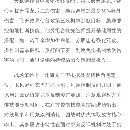
天赋选择侧重强化核心技能，第六层天赋龙爪索
命可提升霜龙爪二次伤害，随距离增加最多50%额外
伤害。飞升效果使普攻第三段概率沉默目标，虽非硬
控但能打断技能。仙缘组合优先选择提升基础属性的
搭配，如一诺千金增加生命值，赤胆忠心强化双攻。
操作时需掌握残血反打的节奏，利用免伤机制承受伤
害的同时，通过逆鳞的持续输出创造翻盘机会。
战场策略上，北海龙王需根据战况切换角色定
位。顺风局可充当前排压制，利用控制技能开团；逆
风局则需保留霜龙爪反制突进英雄。注意观察敌方关
键技能冷却时间，在对方控制技能真空期进场输出。
对线期多利用龙殇剑消耗，团战时优先钩取敌方核心
输出。其多段攻击特性在面对部分反弹机制时处于劣