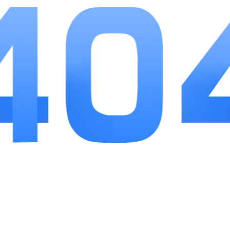
1、操作逻辑简单直观，仅靠点击拖拽完成全部操
作，新手打开游戏几分钟就能熟悉流程。
2、福利获取门槛低，新人开店直接领红包，每完
成一单订单都会自动发放小额奖励。
3、轻量化游玩设计，无需长时间在线，碎片化闲
暇时间打开就能完成一轮闯关经营。
小编点评
开心串吧把消除小游戏和模拟经营结合得恰到好
处，没有复杂竞技对战，更适合用来打发通勤、休息碎