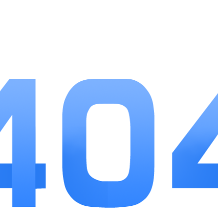
力僵直，连招操作反馈直观。
2、配套大量外观时装与翅膀幻化，外观部件可拆
分搭配，自定义形象自由度高。
3、养成材料分散在副本、活动、野外BOSS，零氪
玩家也能慢慢集齐基础养成物资。
游戏优势
1、战斗操作门槛可控，新手有简易连招指引，熟
练后可钻研高阶走位连招。
2、重度刷图和休闲放置双线并行，忙碌时段挂机
也能积攒基础升级资源。